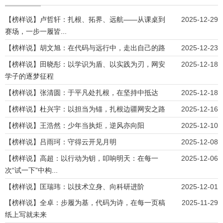
【榜样说】卢哲轩：扎根、拓界、远航——从课桌到
2025-12-29
赛场，一步一履皆...
【榜样说】胡文旭：在代码与远行中，走出自己的路
2025-12-23
【榜样说】田晓彤：以学识为盾、以实践为刃，网安
2025-12-18
学子的逐梦征程
【榜样说】张清圆：于平凡处扎根，在坚持中抵达
2025-12-18
【榜样说】杜兴宇：以担当为锚，扎根边疆网安之路
2025-12-16
【榜样说】王浩然：少年当执炬，逆风亦向阳
2025-12-10
【榜样说】吕雨珂：守得云开见月明
2025-12-08
【榜样说】高超：以行动为钥，叩响明天：在每一
2025-12-06
次“试一下”中构...
【榜样说】匡瑞玮：以技术立身、向科研进阶
2025-12-01
【榜样说】全卓：步履为基，代码为诗，在每一页稿
2025-11-29
纸上写就未来