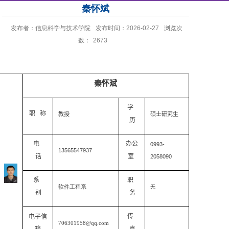
秦怀斌
发布者：信息科学与技术学院
发布时间：2026-02-27
浏览次
数：
2673
秦怀斌
学
职
称
教授
硕士研究生
历
电
办公
0993-
13565547937
话
室
2058090
系
职
软件工程系
无
别
务
传
电子信
706301958@qq.com