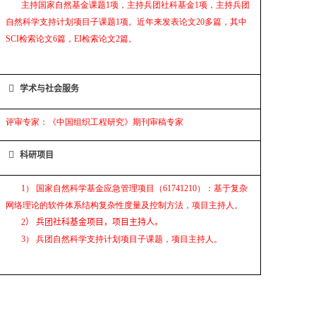
主持国家自然基金课题
1
项，主持兵团社科基金
1
项，主持
兵团
自然科学支持计划
项目子课题
1
项。近年来发表论文
20
多篇，其中
SCI
检索论文
6
篇，
EI
检索论文
2
篇。

学术与社会服务
评审专家：《中国组织工程研究》期刊审稿专家

科研项目
1
） 国家自然科学基金应急管理项目（
61741210
）：基于复杂
网络理论的软件体系结构复杂性度量及控制方法，项目主持人。
2
） 兵团社科基金项目，项目主持人。
3
）
兵团自然科学支持计划
项目子课题，项目主持人。